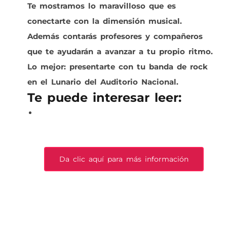
Te mostramos lo maravilloso que es
conectarte con la dimensión musical.
Además contarás profesores y compañeros
que te ayudarán a avanzar a tu propio ritmo.
Lo mejor: presentarte con tu banda de rock
en el Lunario del Auditorio Nacional.
Te puede interesar leer
:
8 razones para tocar la guitarra que
ayudan a mejorar tu salud mental
Da clic aquí para más información
Prev
N