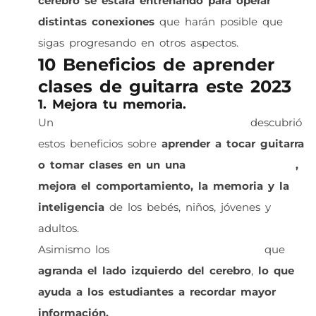
cerebro se estará entrenando para operar
distintas conexiones
que harán posible que
sigas progresando en otros aspectos.
10 Beneficios de aprender
clases de
guitarra
este 2023
1. Mejora tu memoria.
Un
estudio del gobierno de Inglaterra
descubrió
estos beneficios sobre
aprender a tocar guitarra
o tomar clases en un una
escuela de música
,
mejora el comportamiento, la memoria y la
inteligencia
de los bebés, niños, jóvenes y
adultos.
Asimismo los
investigadores encontraron
que
agranda el lado izquierdo del cerebro
,
lo que
ayuda a los estudiantes a recordar mayor
información.