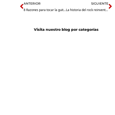
ANTERIOR
SIGUIENTE
8 Razones para tocar la guitarra que mejoran tu salud mental
La historia del rock reinventada por Nirvana
Visita nuestro blog por categorías
Guitarra
Batería
Eléctrica
Guitarra
Bajo
Acústica