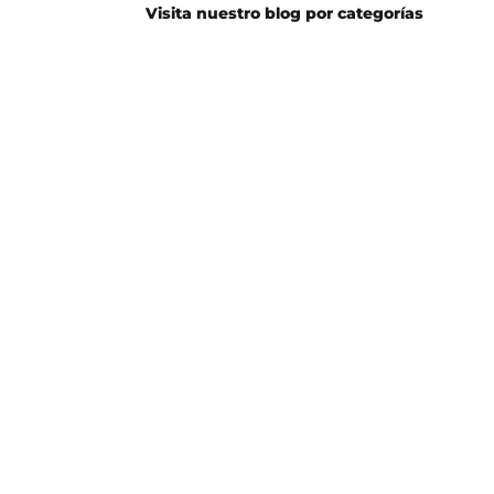
Visita nuestro blog por categorías
Guitarra
Batería
Eléctrica
Guitarra
Bajo
Acústica
Canto
Teclado