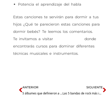
Potencia el aprendizaje del habla
Estas canciones te servirán para dormir a tus
hijos ¿Qué te parecieron estas canciones para
dormir bebés? Te leemos los comentarios.
Te invitamos a visitar
nuestra página
donde
encontrarás cursos para dominar diferentes
técnicas musicales e instrumentos.
Prev
N
ANTERIOR
SIGUIENTE
5 álbumes que definieron a Van Halen, su discografía
Las 5 bandas de rock más influyentes de todos los tiempos.