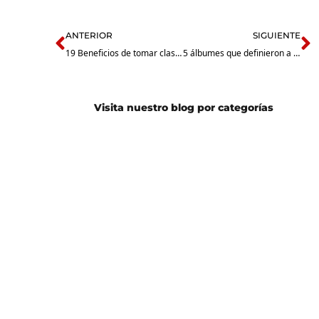
Prev
N
ANTERIOR
SIGUIENTE
19 Beneficios de tomar clases de canto
5 álbumes que definieron a Van Halen, su discografía
Visita nuestro blog por categorías
Guitarra
Batería
Eléctrica
Guitarra
Bajo
Acústica