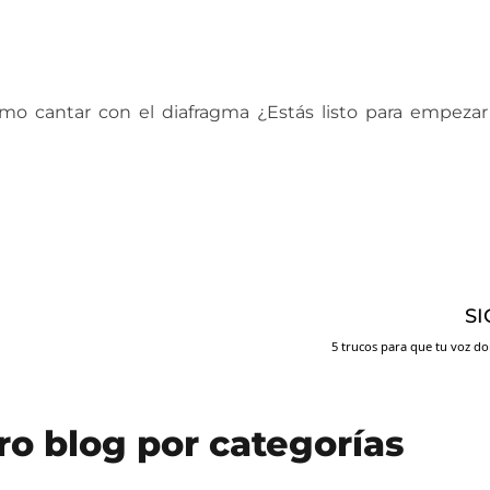
omo cantar con el diafragma ¿Estás listo para empezar
antar bonito y no morir en el inte
SI
5 trucos para que tu voz d
ro blog por categorías