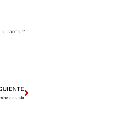
 a cantar?
nto?”
Next
GUIENTE
omine el mundo