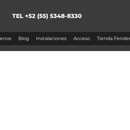
TEL +52 (55) 5348-8330
enos
Blog
Instalaciones
Acceso
Tienda Fende
ntar Con El