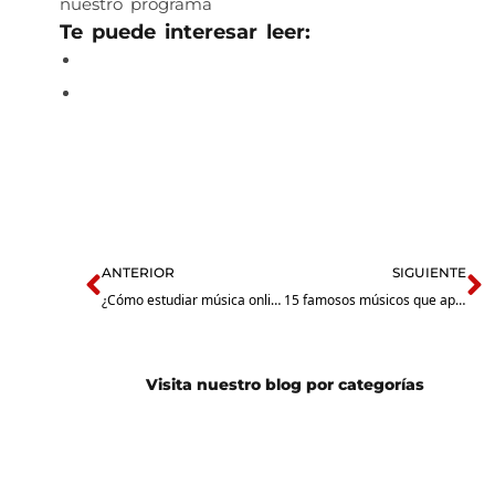
nuestro programa
aquí
Te puede interesar leer:
Beneficios de la música en tus hijos.
19 beneficios de tomar clases de canto
Prev
N
ANTERIOR
SIGUIENTE
¿Cómo estudiar música online?
15 famosos músicos que aprendieron solos todo lo que saben
Visita nuestro blog por categorías
Guitarra