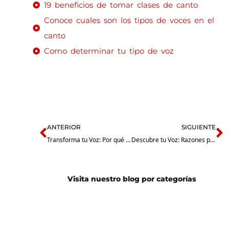
19 beneficios de tomar clases de canto
Conoce cuales son los tipos de voces en el
canto
Como determinar tu tipo de voz
Prev
N
ANTERIOR
SIGUIENTE
Transforma tu Voz: Por qué Elegir Nuestro Curso de Canto Presencial en Naucalpan
Descubre tu Voz: Razones para Optar por Nuestro Curso de Canto en Tlalnepantla
Visita nuestro blog por categorías