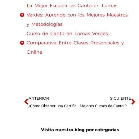
La Mejor Escuela de Canto en Lomas
Verdes: Aprende con los Mejores Maestros
y Metodologías
Curso de Canto en Lomas Verdes:
Comparativa Entre Clases Presenciales y
Online
Prev
N
ANTERIOR
SIGUIENTE
¿Cómo Obtener una Certificación de Guitarra Eléctrica Gratis? Guía Completa con Genesys Music Academy
Mejores Cursos de Canto Presenciales en Lomas Verdes: ¿Cuál Elegir para Desarrollar tu Talento?
Visita nuestro blog por categorías