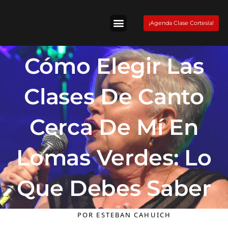
Skip
to
¡Agenda Clase Cortesía!
content
Tienda Fender
Cómo Elegir Las
Clases De Canto
Cerca De Mí En
Lomas Verdes: Lo
Que Debes Saber
POR
ESTEBAN CAHUICH