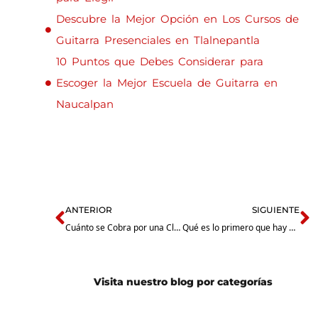
Descubre la Mejor Opción en Los Cursos de
Guitarra Presenciales en Tlalnepantla
10 Puntos que Debes Considerar para
Escoger la Mejor Escuela de Guitarra en
Naucalpan
Prev
N
ANTERIOR
SIGUIENTE
Cuánto se Cobra por una Clase de Guitarra: Guía para Músicos y Profesores
Qué es lo primero que hay que hacer para aprender a tocar guitarra: Guía para principiantes
Visita nuestro blog por categorías