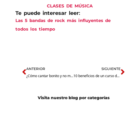
CLASES DE MÚSICA
Te puede interesar leer
:
Las 5 bandas de rock más influyentes de
todos los tiempo
s
Prev
N
ANTERIOR
SIGUIENTE
¿Cómo cantar bonito y no morir en el intento?
10 beneficios de un curso de verano en Naucalpan
Visita nuestro blog por categorías
Guitarra