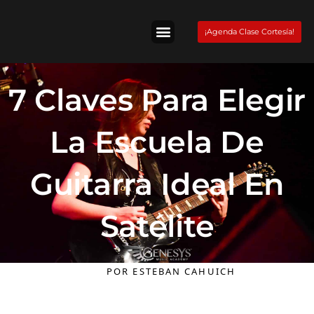
Skip
to
¡Agenda Clase Cortesía!
content
Tienda Fender
7 Claves Para Elegir
La Escuela De
Guitarra Ideal En
Satélite
POR
ESTEBAN CAHUICH