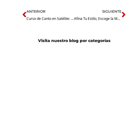
Prev
N
ANTERIOR
SIGUIENTE
Curso de Canto en Satélite: Comparando las Ventajas del Aprendizaje Presencial Vs. Online
Afina Tu Estilo, Escoge la Mejor Escuela de Canto en Naucalpan
Visita nuestro blog por categorías
Guitarra
Batería
Eléctrica
Guitarra
Bajo
Acústica