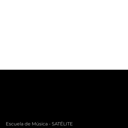
Escuela
Iniciación
Historia de
Musical
la música
Escuela de Música - SATÉLITE