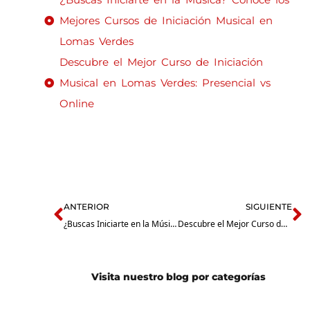
Mejores Cursos de Iniciación Musical en
Lomas Verdes
Descubre el Mejor Curso de Iniciación
Musical en Lomas Verdes: Presencial vs
Online
Prev
N
ANTERIOR
SIGUIENTE
¿Buscas Iniciarte en la Música? Conoce los Mejores Cursos de Iniciación Musical en Lomas Verdes
Descubre el Mejor Curso de Iniciación Musical en Lomas Verdes: Presencial vs Online
Visita nuestro blog por categorías