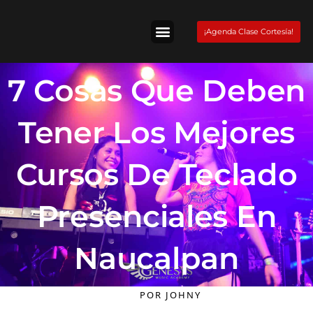
Skip
to
¡Agenda Clase Cortesía!
content
Tienda Fender
7 Cosas Que Deben
Tener Los Mejores
Cursos De Teclado
Presenciales En
Naucalpan
POR
JOHNY