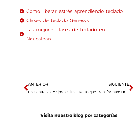
Como liberar estrés aprendiendo teclado
Clases de teclado Genesys
Las mejores clases de teclado en
Naucalpan
Prev
N
ANTERIOR
SIGUIENTE
Encuentra las Mejores Clases de Teclado en Naucalpan
Notas que Transforman: Encuentra la Mejor Escuela de Teclado en Naucalpan
Visita nuestro blog por categorías