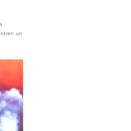
a
entren un