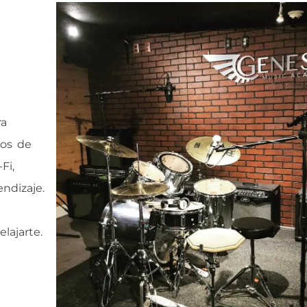
ra
mos de
Fi,
ndizaje.
lajarte.