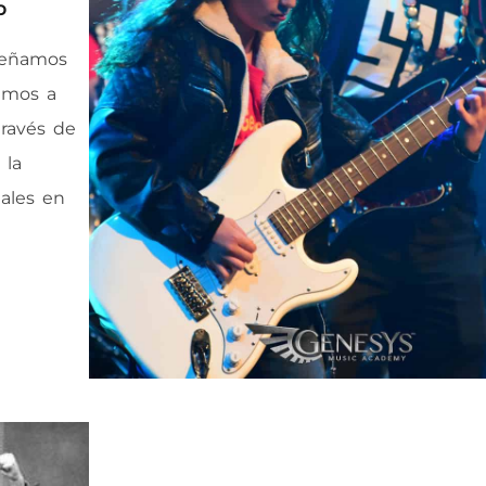
p
señamos
amos a
través de
 la
iales en