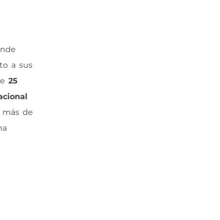
onde
to a sus
de
25
acional
n más de
na