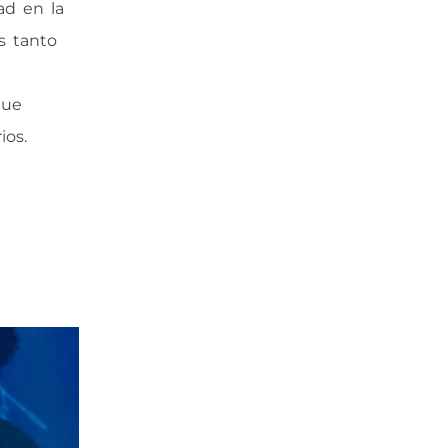
ad en la
s tanto
que
ios.