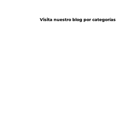
Visita nuestro blog por categorías
Guitarra
Batería
Eléctrica
Guitarra
Bajo
Acústica