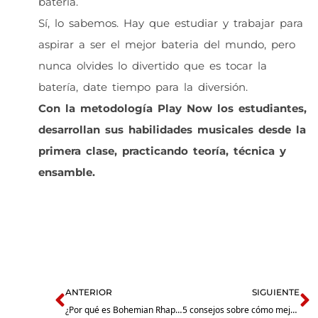
batería.
Sí, lo sabemos. Hay que estudiar y trabajar para
aspirar a ser el mejor bateria del mundo, pero
nunca olvides lo divertido que es tocar la
batería, date tiempo para la diversión.
Con la metodología Play Now los estudiantes,
desarrollan sus habilidades musicales desde la
primera clase, practicando teoría, técnica y
ensamble.
CLASE DE CORTESÍA
Prev
N
ANTERIOR
SIGUIENTE
¿Por qué es Bohemian Rhapsody la mejor canción de todos los tiempos?
5 consejos sobre cómo mejorar tu voz para cantar