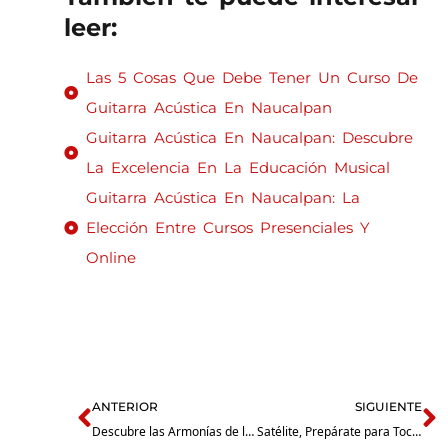
leer:
Las 5 Cosas Que Debe Tener Un Curso De
Guitarra Acústica En Naucalpan
Guitarra Acústica En Naucalpan: Descubre
La Excelencia En La Educación Musical
Guitarra Acústica En Naucalpan: La
Elección Entre Cursos Presenciales Y
Online
Prev
N
ANTERIOR
SIGUIENTE
Descubre las Armonías de la Guitarra Acústica: Clases Cerca de Tlalnepantla
Satélite, Prepárate para Tocar: Clases de Guitarra Acústica a Tu Alcance