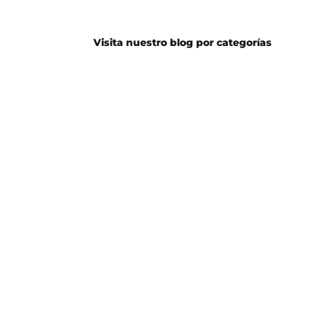
Visita nuestro blog por categorías
Guitarra
Batería
Eléctrica
Guitarra
Bajo
Acústica