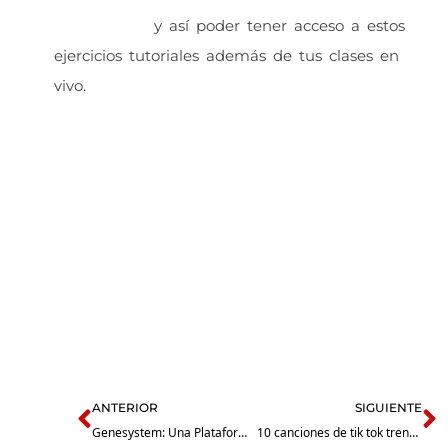
Genesystem
y así poder tener acceso a estos
ejercicios tutoriales además de tus clases en
vivo.
Prev
N
ANTERIOR
SIGUIENTE
Genesystem: Una Plataforma personalizada enseñanza musical
10 canciones de tik tok trending 2021