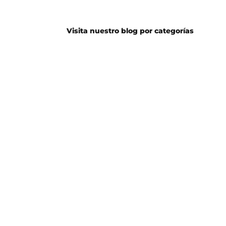
Visita nuestro blog por categorías
Guitarra
Batería
Eléctrica
Guitarra
Bajo
Acústica