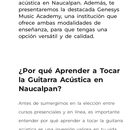
acústica en Naucalpan. Además, te
presentaremos la destacada Genesys
Music Academy, una institución que
ofrece ambas modalidades de
enseñanza, para que tengas una
opción versátil y de calidad.
Curso de guitarra acústica en Naucalpan Presencial Vs Online
¿Por qué Aprender a Tocar
la Guitarra Acústica en
Naucalpan?
Antes de sumergirnos en la elección entre
cursos presenciales y en línea, es importante
entender por qué aprender a tocar la guitarra
acústica es una inversión valiosa en tu vida.