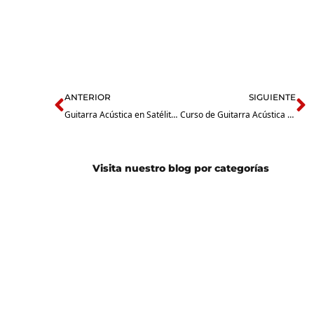
Prev
N
ANTERIOR
SIGUIENTE
Guitarra Acústica en Satélite: Encuentra Tu Inspiración en Nuestra Escuela de Música
Curso de Guitarra Acústica en Tlalnepantla: ¿Cuál se Adapta Mejor a Ti, Presencial o en Línea?
Visita nuestro blog por categorías
Guitarra
Batería
Eléctrica