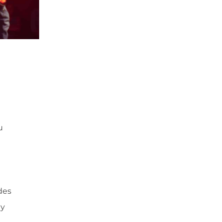
u
des
 y