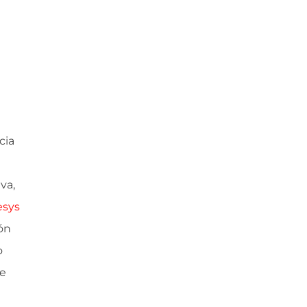
cia
va,
sys
ón
o
de