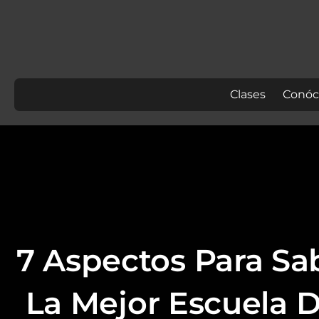
Skip
to
content
Clases
Conóc
7 Aspectos Para Sa
La Mejor Escuela D