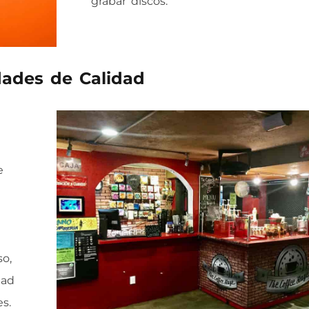
grabar discos.
dades de Calidad
e
so,
dad
s.