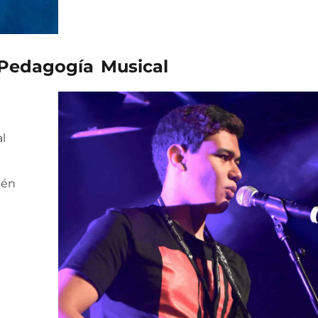
 Pedagogía Musical
l
tén