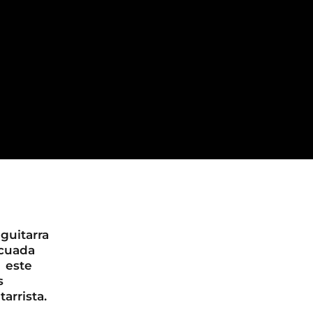
guitarra
ecuada
 este
s
arrista.