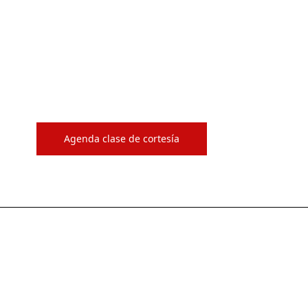
Genesys Music Academy
onstrucción
Agenda clase de cortesía
Clases