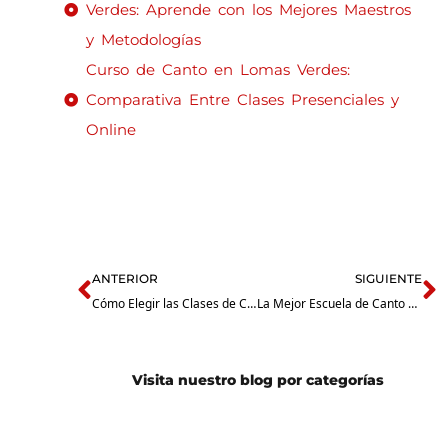
Verdes: Aprende con los Mejores Maestros
y Metodologías
Curso de Canto en Lomas Verdes:
Comparativa Entre Clases Presenciales y
Online
Prev
N
ANTERIOR
SIGUIENTE
Cómo Elegir las Clases de Canto Cerca de Mí en Lomas Verdes: Lo que Debes Saber
La Mejor Escuela de Canto en Lomas Verdes: Aprende con los Mejores Maestros y Metodologías
Visita nuestro blog por categorías