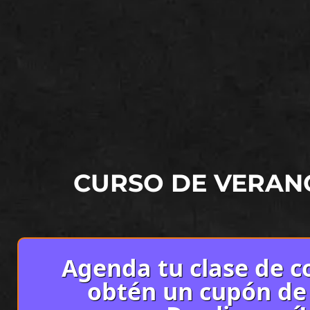
CURSO DE VERAN
Agenda tu clase de co
obtén un cupón de