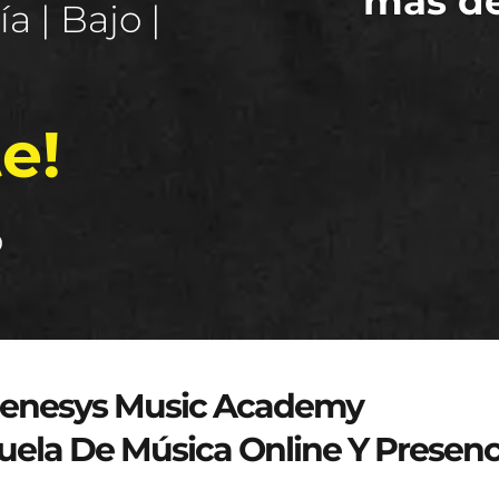
más d
a | Bajo |
e!
o
genesys-music.net
enesys Music Academy
uela De Música Online Y Presenc