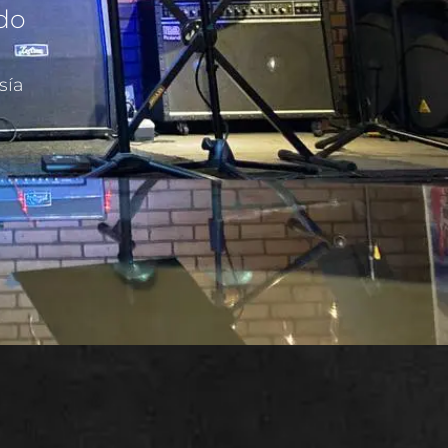
ado
sía