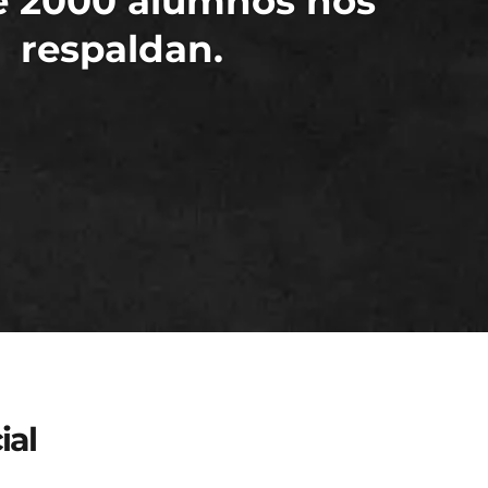
e 2000 alumnos nos
respaldan.
ial