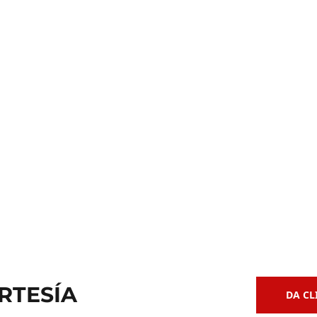
Clases de
 de Bajo
Guitarra Acústica
RTESÍA
DA CL