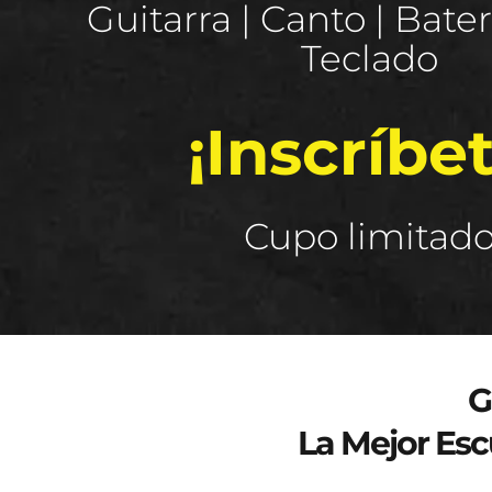
Guitarra | Canto | Baterí
Teclado
¡Inscríbet
Cupo limitad
Curso de verano 2025
G
La Mejor Esc