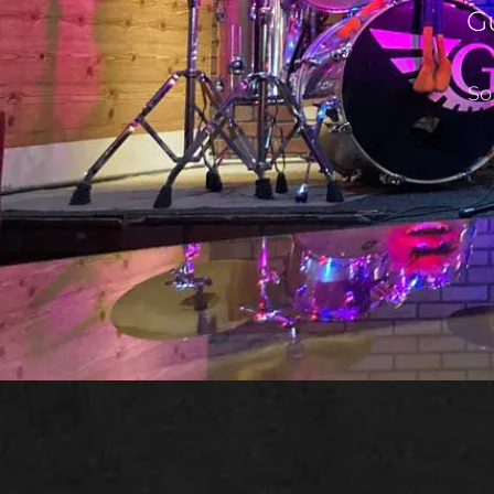
Gu
So