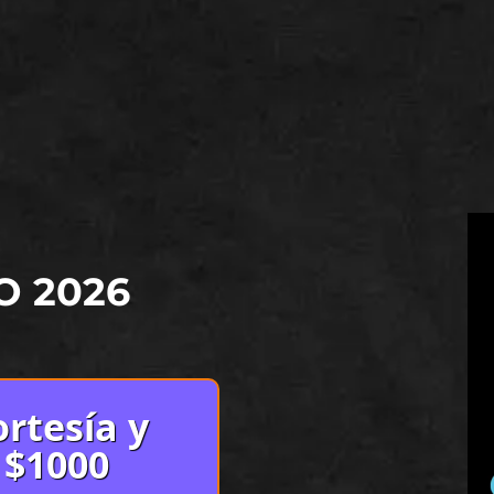
O 2026
rtesía y
 $1000