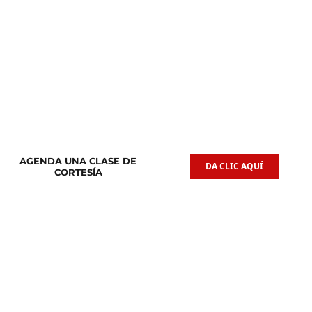
Clases de
Clases de
Guitarra Acústica
Iniciación Musical
AGENDA UNA CLASE DE
DA CLIC AQUÍ
CORTESÍA