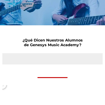
¿Qué Dicen Nuestros Alumnos
de Genesys Music Academy?
P
l
a
y