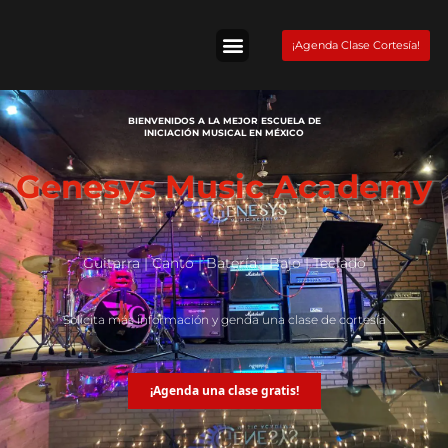
Skip
to
¡Agenda Clase Cortesía!
content
Tienda Fender
BIENVENIDOS A LA MEJOR ESCUELA DE
INICIACIÓN MUSICAL EN MÉXICO
Genesys Music Academy
Guitarra | Canto | Batería | Bajo | Teclado
Solicita más información y genda una clase de cortesía
¡Agenda una clase gratis!