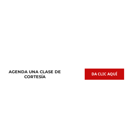
Clases de
Clases de
Guitarra Acústica
Iniciación Musical
AGENDA UNA CLASE DE
DA CLIC AQUÍ
CORTESÍA