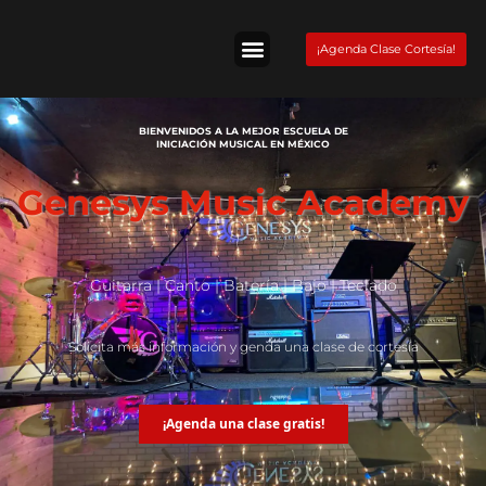
Skip
to
¡Agenda Clase Cortesía!
content
Tienda Fender
BIENVENIDOS A LA MEJOR ESCUELA DE
INICIACIÓN MUSICAL EN MÉXICO
Genesys Music Academy
Guitarra | Canto | Batería | Bajo | Teclado
Solicita más información y genda una clase de cortesía
¡Agenda una clase gratis!