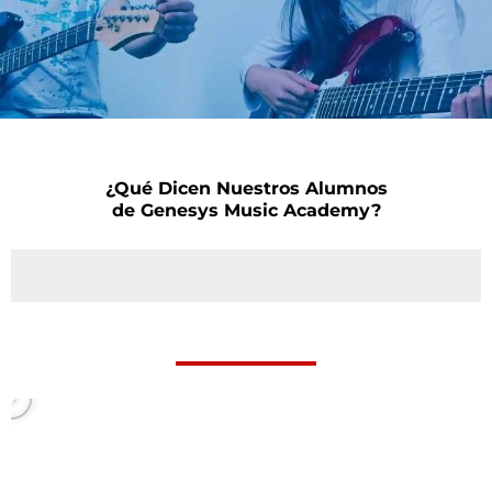
¿Qué Dicen Nuestros Alumnos
de Genesys Music Academy?
P
l
a
y