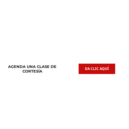
Clases de
Clases de
Guitarra Acústica
Iniciación Musical
AGENDA UNA CLASE DE
DA CLIC AQUÍ
CORTESÍA