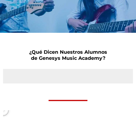
¿Qué Dicen Nuestros Alumnos
de Genesys Music Academy?
P
l
a
y