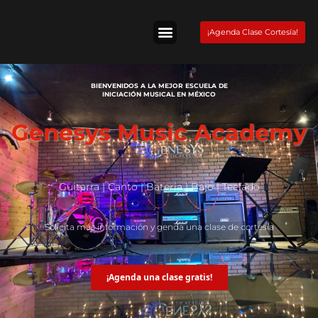
Skip
to
¡Agenda Clase Cortesía!
content
Tienda Fender
BIENVENIDOS A LA MEJOR ESCUELA DE
INICIACIÓN MUSICAL EN MÉXICO
Genesys Music Academy
Guitarra | Canto | Batería | Bajo | Teclado
Solicita más información y genda una clase de cortesía
¡Agenda una clase gratis!