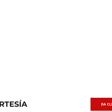
Clases de
 de Bajo
Guitarra Acústica
RTESÍA
DA CL