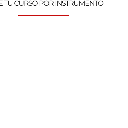
E TU CURSO POR INSTRUMENTO
 Escuela de Música Online y Presencial. Genesys Music Aca
Clases de Canto
Clases d