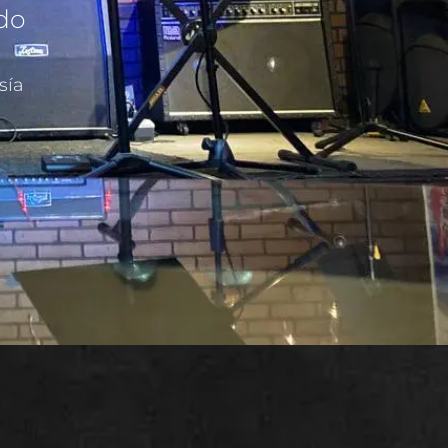
ado
sía