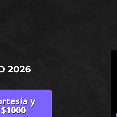
O 2026
rtesía y
 $1000