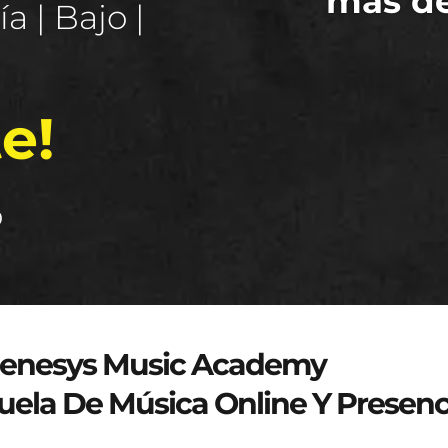
más d
a | Bajo |
e!
o
genesys-music.net
enesys Music Academy
uela De Música Online Y Presenc