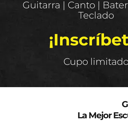
Guitarra | Canto | Baterí
Teclado
¡Inscríbet
Cupo limitad
Curso de verano 2025
G
La Mejor Esc