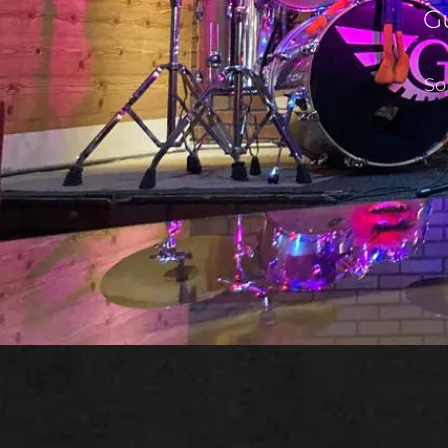
Gu
So