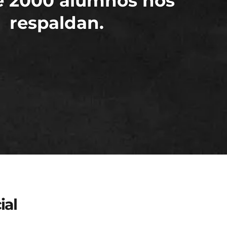
e 2000 alumnos nos
respaldan.
ial