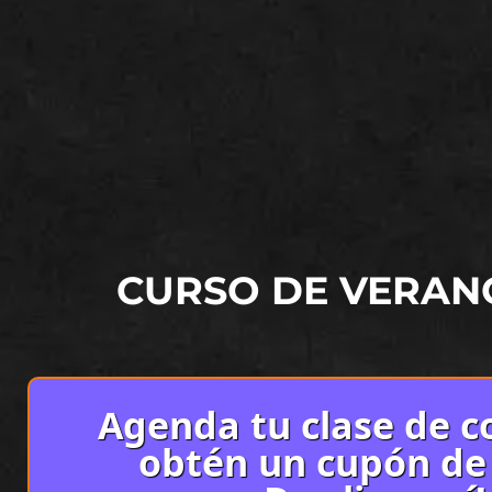
CURSO DE VERAN
Agenda tu clase de co
obtén un cupón de