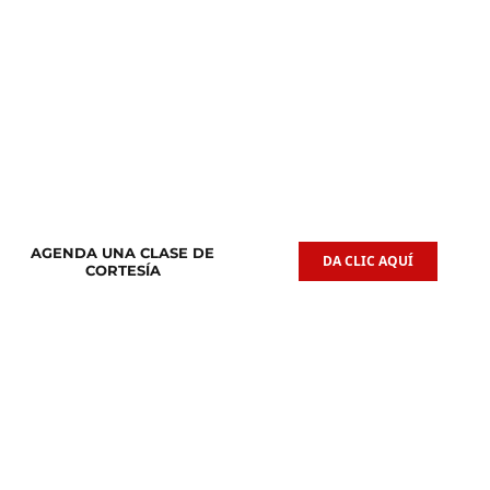
Clases de
Clases de
Guitarra Acústica
Iniciación Musical
AGENDA UNA CLASE DE
DA CLIC AQUÍ
CORTESÍA