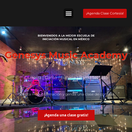
Skip
to
¡Agenda Clase Cortesía!
content
Tienda Fender
BIENVENIDOS A LA MEJOR ESCUELA DE
INICIACIÓN MUSICAL EN MÉXICO
Genesys Music Academy
Guitarra | Canto | Batería | Bajo | Teclado
Solicita más información y genda una clase de cortesía
¡Agenda una clase gratis!