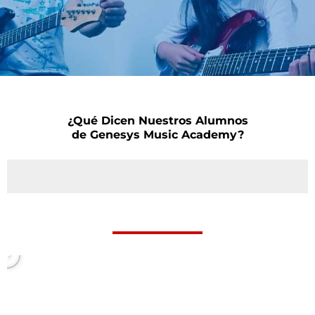
¿Qué Dicen Nuestros Alumnos
de Genesys Music Academy?
P
l
a
y