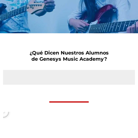
¿Qué Dicen Nuestros Alumnos
de Genesys Music Academy?
P
l
a
y