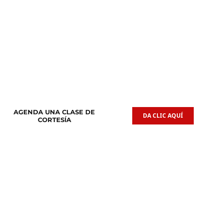
Clases de
Clases de
Guitarra Acústica
Iniciación Musical
AGENDA UNA CLASE DE
DA CLIC AQUÍ
CORTESÍA