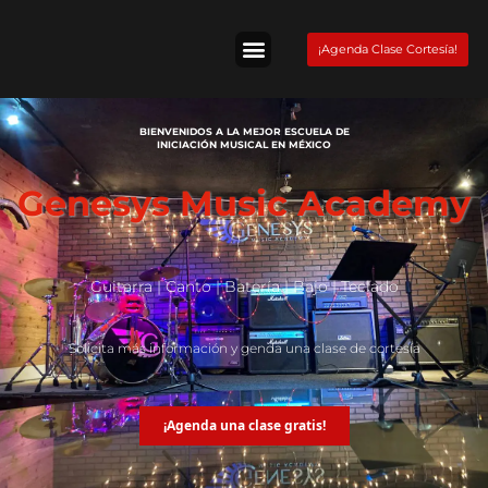
Skip
to
¡Agenda Clase Cortesía!
content
Tienda Fender
BIENVENIDOS A LA MEJOR ESCUELA DE
INICIACIÓN MUSICAL EN MÉXICO
Genesys Music Academy
Guitarra | Canto | Batería | Bajo | Teclado
Solicita más información y genda una clase de cortesía
¡Agenda una clase gratis!