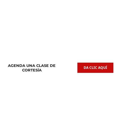
Clases de
Clases de
Guitarra Acústica
Iniciación Musical
AGENDA UNA CLASE DE
DA CLIC AQUÍ
CORTESÍA