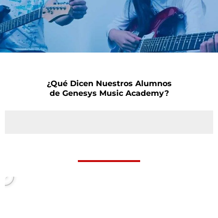
¿Qué Dicen Nuestros Alumnos
de Genesys Music Academy?
P
l
a
y