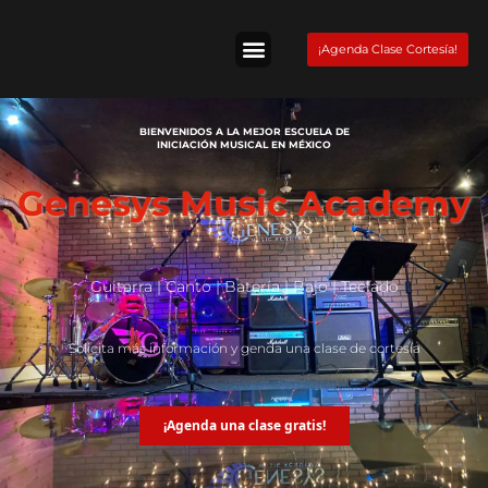
Skip
to
¡Agenda Clase Cortesía!
content
Tienda Fender
BIENVENIDOS A LA MEJOR ESCUELA DE
INICIACIÓN MUSICAL EN MÉXICO
Genesys Music Academy
Guitarra | Canto | Batería | Bajo | Teclado
Solicita más información y genda una clase de cortesía
¡Agenda una clase gratis!