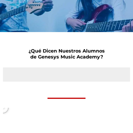
¿Qué Dicen Nuestros Alumnos
de Genesys Music Academy?
P
l
a
y