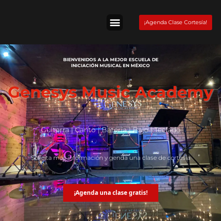
Skip
to
¡Agenda Clase Cortesía!
content
Tienda Fender
BIENVENIDOS A LA MEJOR ESCUELA DE
INICIACIÓN MUSICAL EN MÉXICO
Genesys Music Academy
Guitarra | Canto | Batería | Bajo | Teclado
Solicita más información y genda una clase de cortesía
¡Agenda una clase gratis!