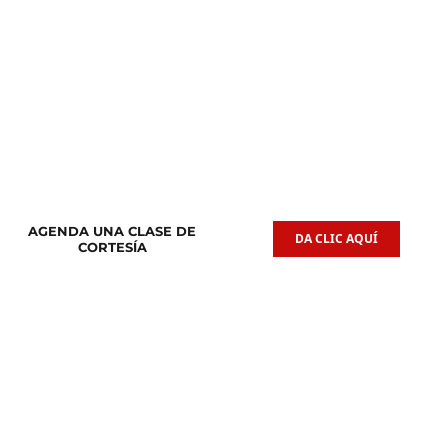
Clases de
Clases de
Guitarra Acústica
Iniciación Musical
AGENDA UNA CLASE DE
DA CLIC AQUÍ
CORTESÍA