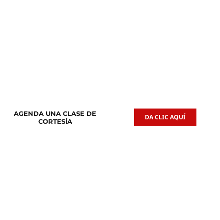
Clases de
Clases de
Guitarra Acústica
Iniciación Musical
AGENDA UNA CLASE DE
DA CLIC AQUÍ
CORTESÍA