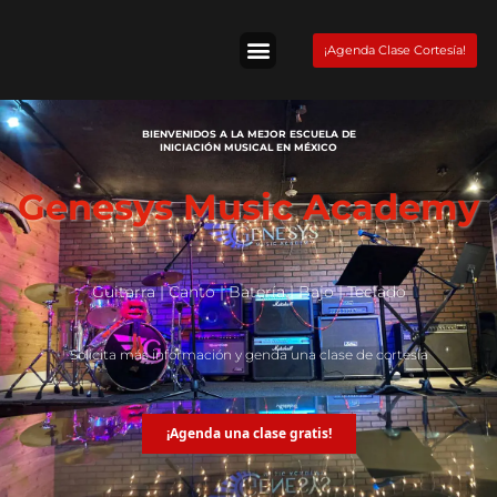
Skip
to
¡Agenda Clase Cortesía!
content
Tienda Fender
BIENVENIDOS A LA MEJOR ESCUELA DE
INICIACIÓN MUSICAL EN MÉXICO
Genesys Music Academy
Guitarra | Canto | Batería | Bajo | Teclado
Solicita más información y genda una clase de cortesía
¡Agenda una clase gratis!