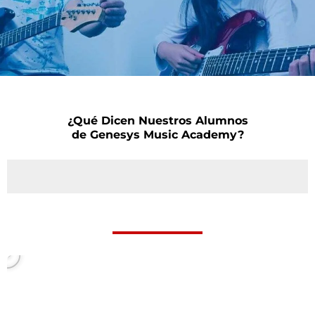
¿Qué Dicen Nuestros Alumnos
de Genesys Music Academy?
P
l
a
y