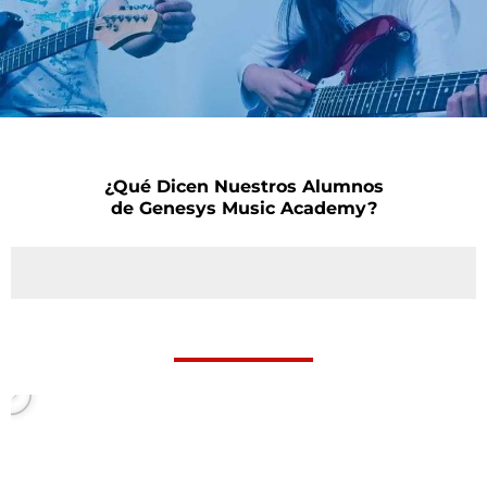
¿Qué Dicen Nuestros Alumnos
de Genesys Music Academy?
P
l
a
y