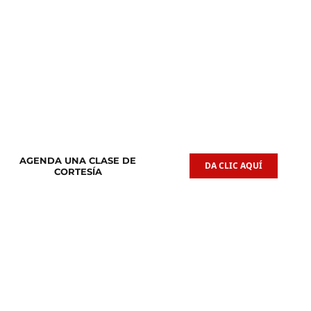
Clases de
Clases de
Guitarra Acústica
Iniciación Musical
AGENDA UNA CLASE DE
DA CLIC AQUÍ
CORTESÍA