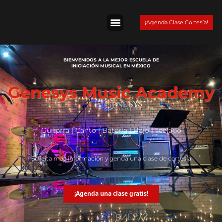
Skip
to
¡Agenda Clase Cortesía!
content
Tienda Fender
BIENVENIDOS A LA MEJOR ESCUELA DE
INICIACIÓN MUSICAL EN MÉXICO
Genesys Music Academy
Guitarra | Canto | Batería | Bajo | Teclado
Solicita más información y genda una clase de cortesía
¡Agenda una clase gratis!