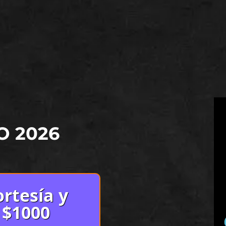
O 2026
rtesía y
 $1000