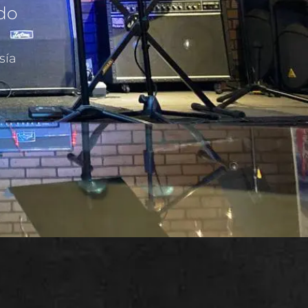
ado
sía