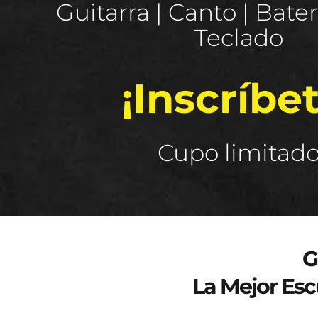
Guitarra | Canto | Baterí
Teclado
¡Inscríbet
Cupo limitad
Curso de verano 2025
G
La Mejor Esc