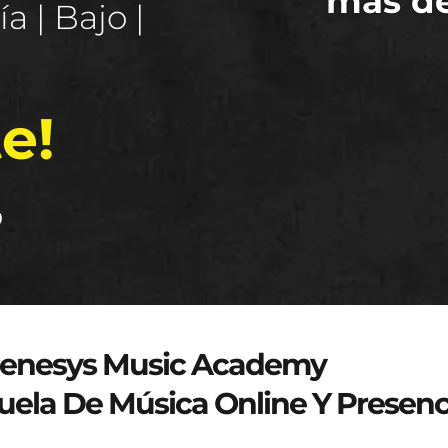
más d
a | Bajo |
e!
o
genesys-music.net
enesys Music Academy
uela De Música Online Y Presenc