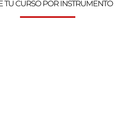
E TU CURSO POR INSTRUMENTO
 Escuela de Música Online y Presencial. Genesys Music Aca
Clases de Canto
Clases d