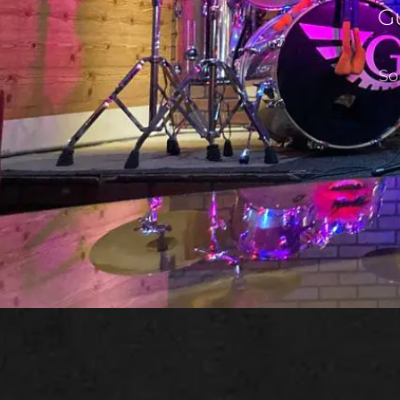
Gu
So