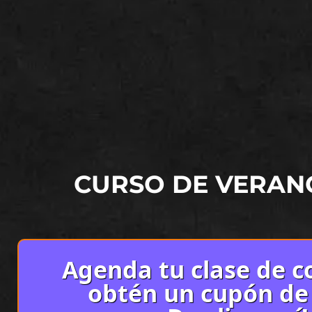
CURSO DE VERAN
Agenda tu clase de co
obtén un cupón de