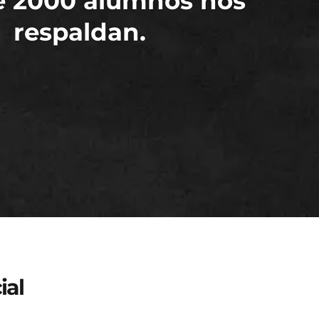
e 2000 alumnos nos
respaldan.
ial