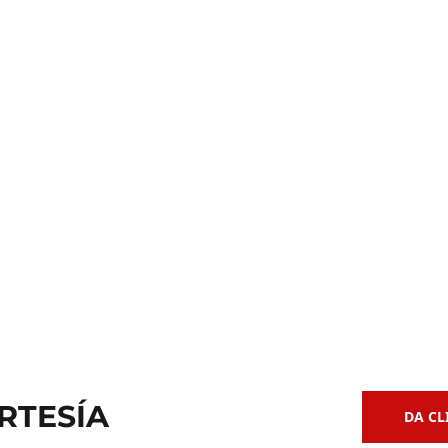
Clases de
 de Bajo
Guitarra Acústica
RTESÍA
DA CL