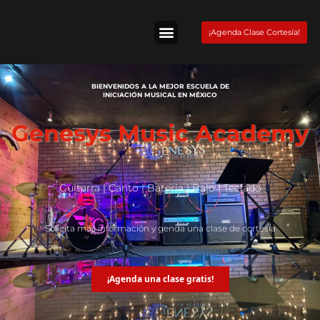
Skip
to
¡Agenda Clase Cortesía!
content
Tienda Fender
BIENVENIDOS A LA MEJOR ESCUELA DE
INICIACIÓN MUSICAL EN MÉXICO
Genesys Music Academy
Guitarra | Canto | Batería | Bajo | Teclado
Solicita más información y genda una clase de cortesía
¡Agenda una clase gratis!