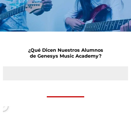
¿Qué Dicen Nuestros Alumnos
de Genesys Music Academy?
P
l
a
y