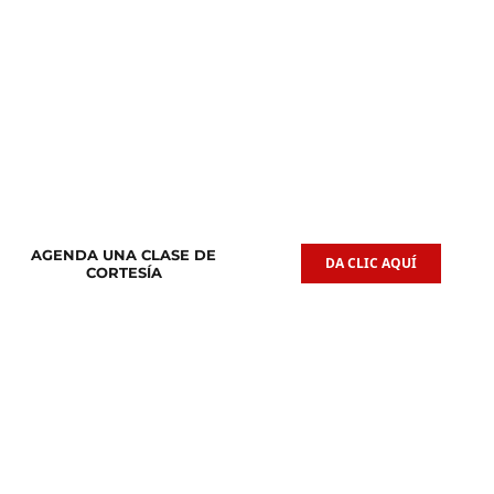
Clases de
Clases de
Guitarra Acústica
Iniciación Musical
AGENDA UNA CLASE DE
DA CLIC AQUÍ
CORTESÍA