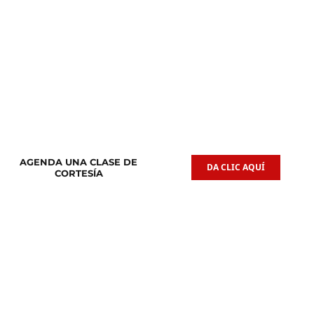
Clases de
Clases de
Guitarra Acústica
Iniciación Musical
AGENDA UNA CLASE DE
DA CLIC AQUÍ
CORTESÍA