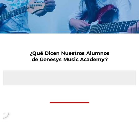
¿Qué Dicen Nuestros Alumnos
de Genesys Music Academy?
P
l
a
y