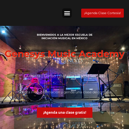
Skip
to
¡Agenda Clase Cortesía!
content
Tienda Fender
BIENVENIDOS A LA MEJOR ESCUELA DE
INICIACIÓN MUSICAL EN MÉXICO
Genesys Music Academy
Guitarra | Canto | Batería | Bajo | Teclado
Solicita más información y genda una clase de cortesía
¡Agenda una clase gratis!