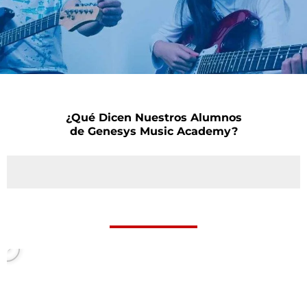
¿Qué Dicen Nuestros Alumnos
de Genesys Music Academy?
P
l
a
y