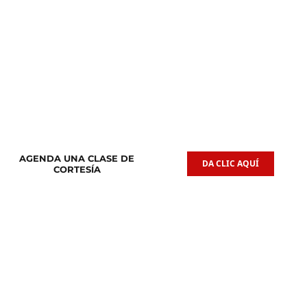
Clases de
Clases de
Guitarra Acústica
Iniciación Musical
AGENDA UNA CLASE DE
DA CLIC AQUÍ
CORTESÍA