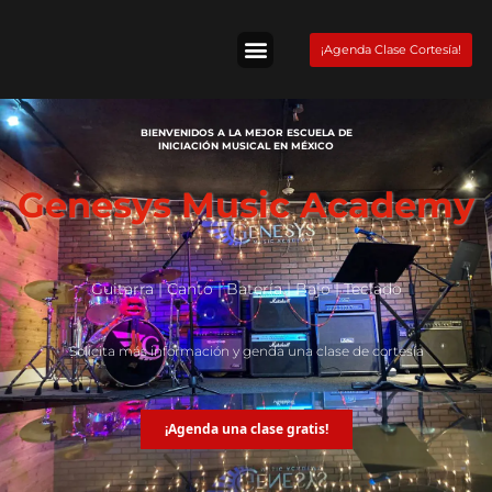
Skip
to
¡Agenda Clase Cortesía!
content
Tienda Fender
BIENVENIDOS A LA MEJOR ESCUELA DE
INICIACIÓN MUSICAL EN MÉXICO
Genesys Music Academy
Guitarra | Canto | Batería | Bajo | Teclado
Solicita más información y genda una clase de cortesía
¡Agenda una clase gratis!