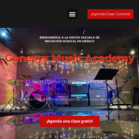
Skip
to
¡Agenda Clase Cortesía!
content
Tienda Fender
BIENVENIDOS A LA MEJOR ESCUELA DE
INICIACIÓN MUSICAL EN MÉXICO
Genesys Music Academy
Guitarra | Canto | Batería | Bajo | Teclado
Solicita más información y genda una clase de cortesía
¡Agenda una clase gratis!