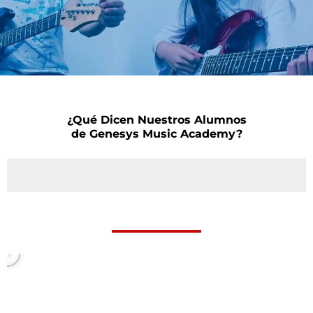
¿Qué Dicen Nuestros Alumnos
de Genesys Music Academy?
P
l
a
y