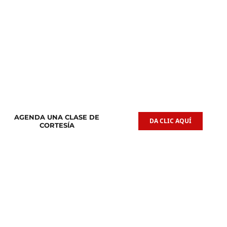
Clases de
Clases de
Guitarra Acústica
Iniciación Musical
AGENDA UNA CLASE DE
DA CLIC AQUÍ
CORTESÍA