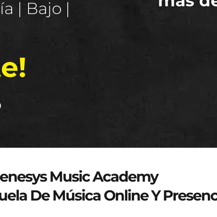
más d
a | Bajo |
e!
o
genesys-music.net
enesys Music Academy
uela De Música Online Y Presenc