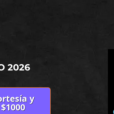
O 2026
rtesía y
 $1000