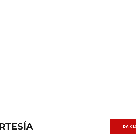
Clases de
 de Bajo
Guitarra Acústica
RTESÍA
DA CL