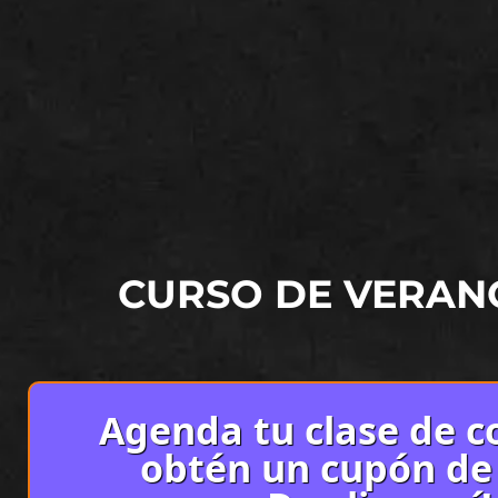
CURSO DE VERAN
Agenda tu clase de co
obtén un cupón de