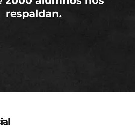
e 2000 alumnos nos
respaldan.
ial