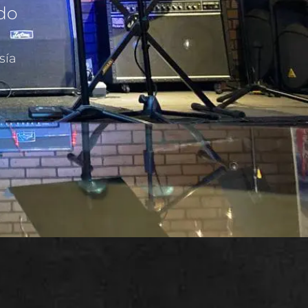
ado
sía