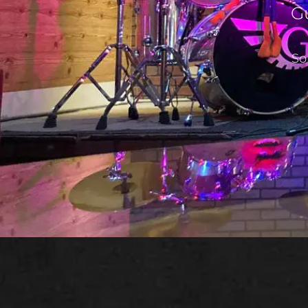
Gu
So