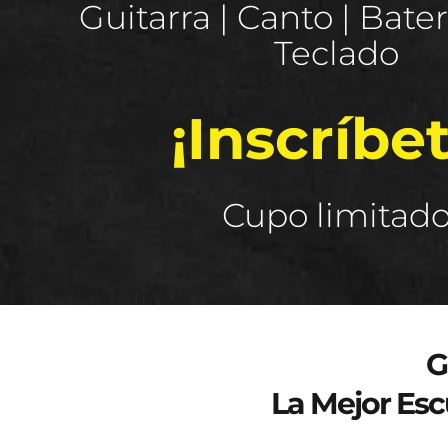
Guitarra | Canto | Baterí
Teclado
¡Inscríbet
Cupo limitad
Curso de verano 2025
G
La Mejor Esc