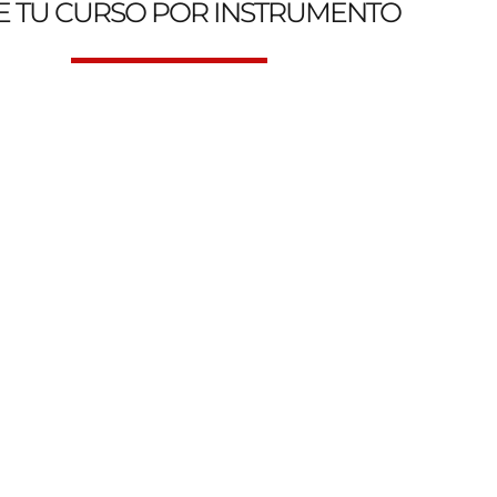
E TU CURSO POR INSTRUMENTO
 Escuela de Música Online y Presencial. Genesys Music Aca
Clases de Canto
Clases d