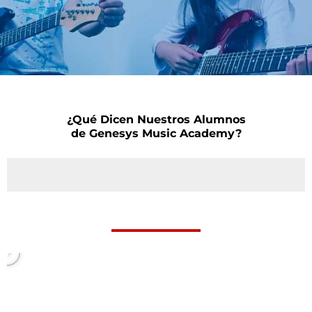
¿Qué Dicen Nuestros Alumnos
de Genesys Music Academy?
P
l
a
y