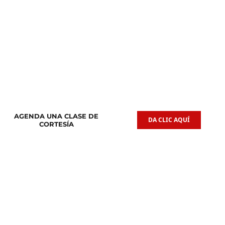
Clases de
Clases de
Guitarra Acústica
Iniciación Musical
AGENDA UNA CLASE DE
DA CLIC AQUÍ
CORTESÍA