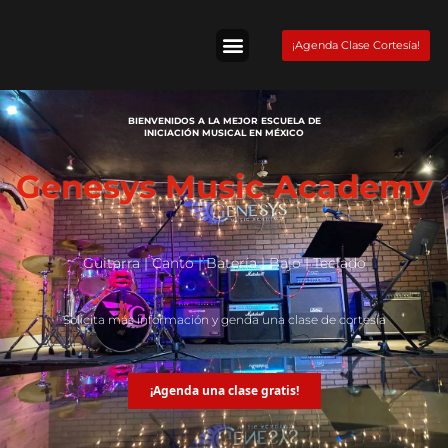
Skip
to
¡Agenda Clase Cortesía!
content
Tienda Fender
BIENVENIDOS A LA MEJOR ESCUELA DE
INICIACIÓN MUSICAL EN MÉXICO
Genesys Music Academy
Guitarra | Canto | Batería | Bajo | Teclado
Solicita más información y genda una clase de cortesía
¡Agenda una clase gratis!