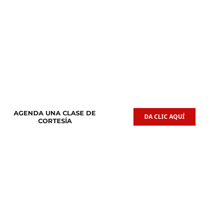
Clases de
Clases de
Guitarra Acústica
Iniciación Musical
AGENDA UNA CLASE DE
DA CLIC AQUÍ
CORTESÍA