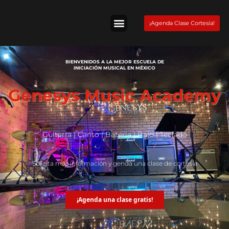
Skip
to
¡Agenda Clase Cortesía!
content
Tienda Fender
BIENVENIDOS A LA MEJOR ESCUELA DE
INICIACIÓN MUSICAL EN MÉXICO
Genesys Music Academy
Guitarra | Canto | Batería | Bajo | Teclado
Solicita más información y genda una clase de cortesía
¡Agenda una clase gratis!