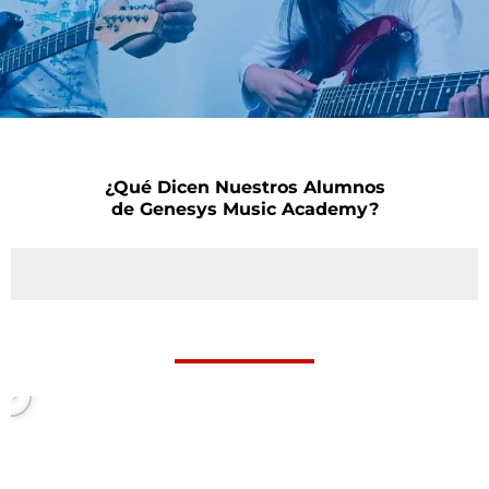
¿Qué Dicen Nuestros Alumnos
de Genesys Music Academy?
P
l
a
y