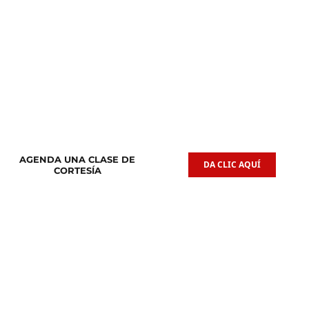
Clases de
Clases de
Guitarra Acústica
Iniciación Musical
AGENDA UNA CLASE DE
DA CLIC AQUÍ
CORTESÍA