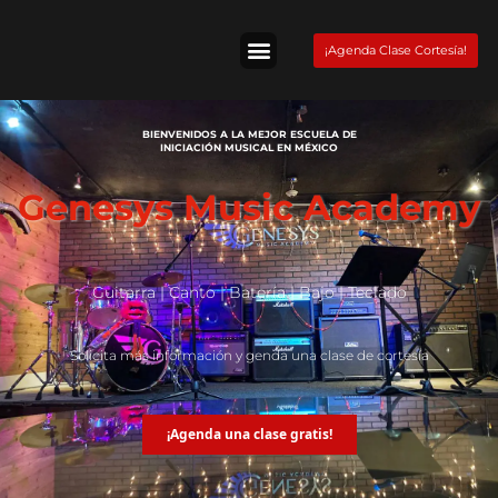
Skip
to
¡Agenda Clase Cortesía!
content
Tienda Fender
BIENVENIDOS A LA MEJOR ESCUELA DE
INICIACIÓN MUSICAL EN MÉXICO
Genesys Music Academy
Guitarra | Canto | Batería | Bajo | Teclado
Solicita más información y genda una clase de cortesía
¡Agenda una clase gratis!