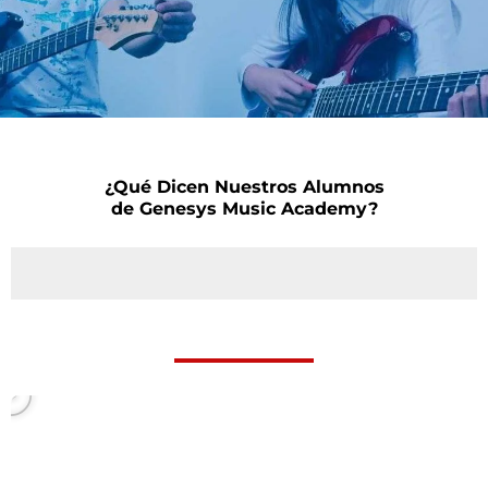
¿Qué Dicen Nuestros Alumnos
de Genesys Music Academy?
P
l
a
y