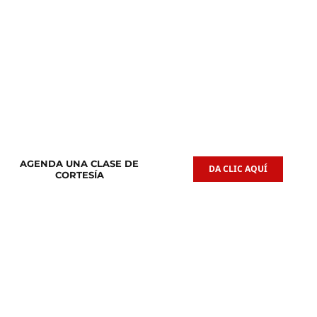
Clases de
Clases de
Guitarra Acústica
Iniciación Musical
AGENDA UNA CLASE DE
DA CLIC AQUÍ
CORTESÍA