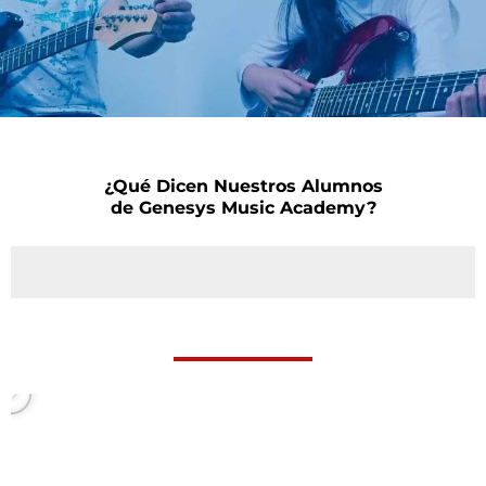
¿Qué Dicen Nuestros Alumnos
de Genesys Music Academy?
P
l
a
y