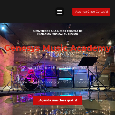
Skip
to
¡Agenda Clase Cortesía!
content
Tienda Fender
BIENVENIDOS A LA MEJOR ESCUELA DE
INICIACIÓN MUSICAL EN MÉXICO
Genesys Music Academy
Guitarra | Canto | Batería | Bajo | Teclado
Solicita más información y genda una clase de cortesía
¡Agenda una clase gratis!