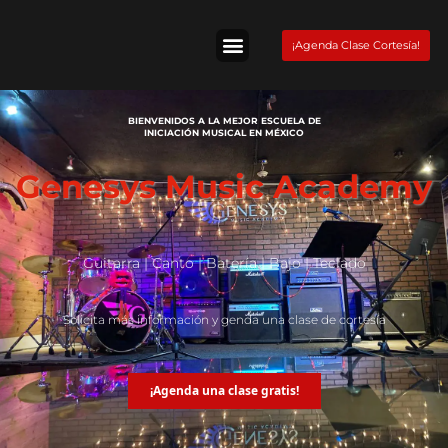
Skip
to
¡Agenda Clase Cortesía!
content
Tienda Fender
BIENVENIDOS A LA MEJOR ESCUELA DE
INICIACIÓN MUSICAL EN MÉXICO
Genesys Music Academy
Guitarra | Canto | Batería | Bajo | Teclado
Solicita más información y genda una clase de cortesía
¡Agenda una clase gratis!