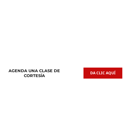
Clases de
Clases de
Guitarra Acústica
Iniciación Musical
AGENDA UNA CLASE DE
DA CLIC AQUÍ
CORTESÍA