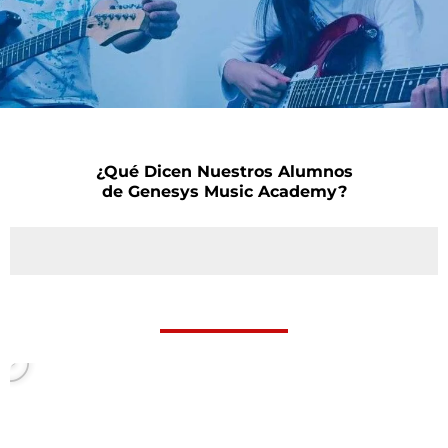
¿Qué Dicen Nuestros Alumnos
de Genesys Music Academy?
P
l
a
y