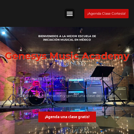
Skip
to
¡Agenda Clase Cortesía!
content
Tienda Fender
BIENVENIDOS A LA MEJOR ESCUELA DE
INICIACIÓN MUSICAL EN MÉXICO
Genesys Music Academy
Guitarra | Canto | Batería | Bajo | Teclado
Solicita más información y genda una clase de cortesía
¡Agenda una clase gratis!