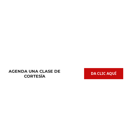
Clases de
Clases de
Guitarra Acústica
Iniciación Musical
AGENDA UNA CLASE DE
DA CLIC AQUÍ
CORTESÍA