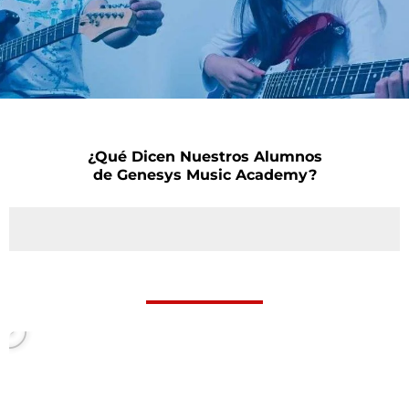
¿Qué Dicen Nuestros Alumnos
de Genesys Music Academy?
P
l
a
y