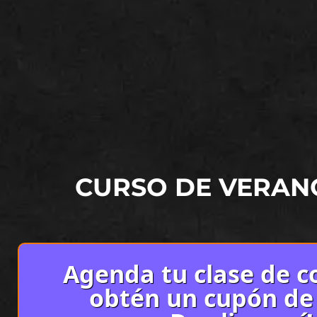
CURSO DE VERAN
Agenda tu clase de co
obtén un cupón de