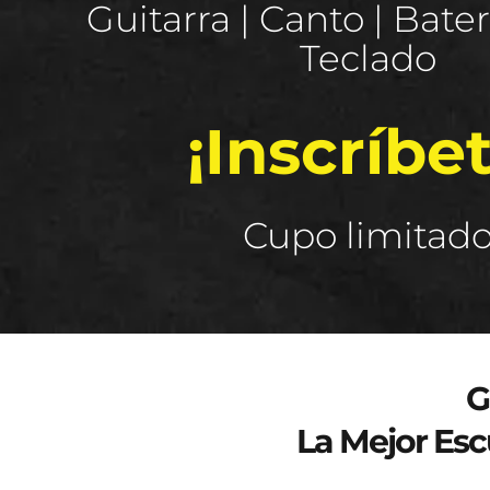
Guitarra | Canto | Baterí
Teclado
¡Inscríbet
Cupo limitad
Curso de verano 2025
G
La Mejor Esc