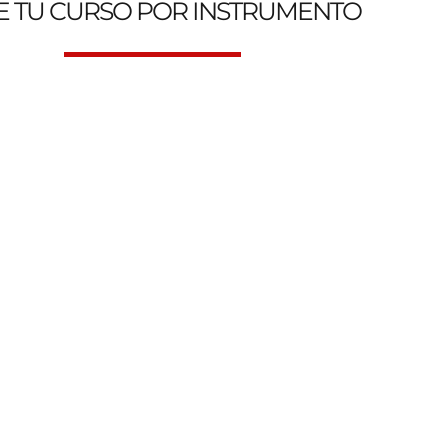
E TU CURSO POR INSTRUMENTO
 Escuela de Música Online y Presencial. Genesys Music Aca
Clases de Canto
Clases d