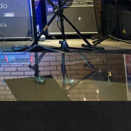
ado
sía