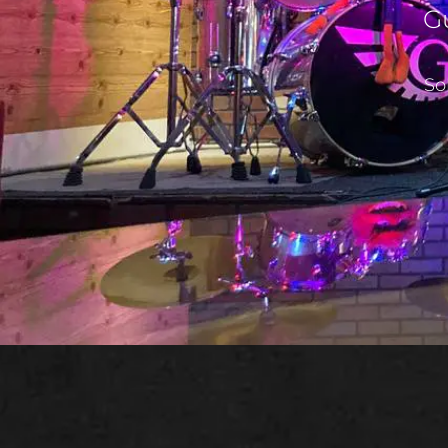
Gu
So