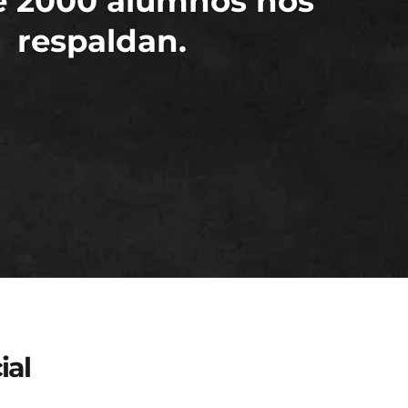
e 2000 alumnos nos
respaldan.
ial