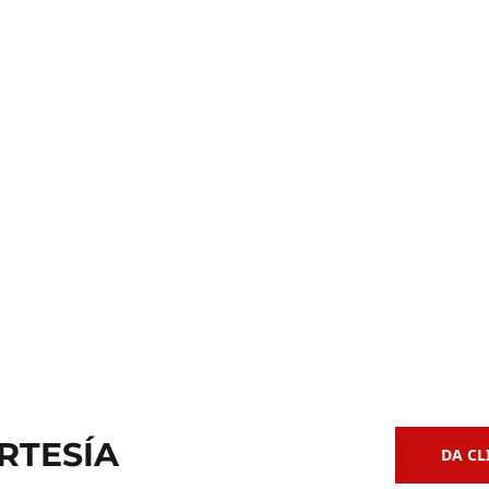
Clases de
 de Bajo
Guitarra Acústica
RTESÍA
DA CL