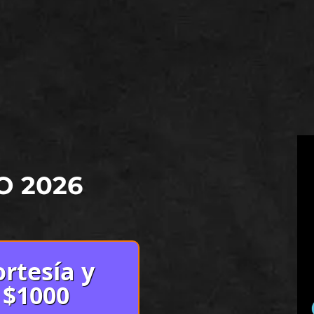
O 2026
rtesía y
 $1000