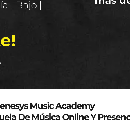
más d
a | Bajo |
e!
o
genesys-music.net
enesys Music Academy
uela De Música Online Y Presenc