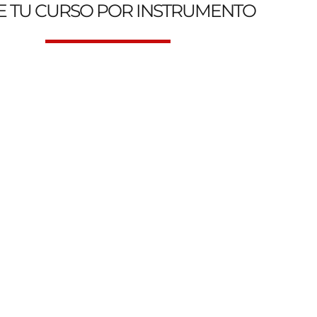
E TU CURSO POR INSTRUMENTO
 Escuela de Música Online y Presencial. Genesys Music Aca
Clases de Canto
Clases d