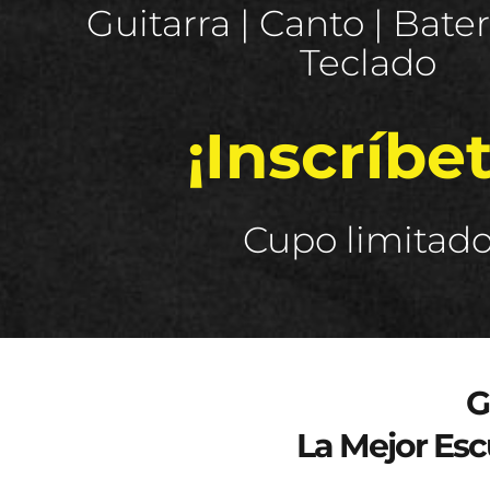
Guitarra | Canto | Baterí
Teclado
¡Inscríbet
Cupo limitad
Curso de verano 2025
G
La Mejor Esc