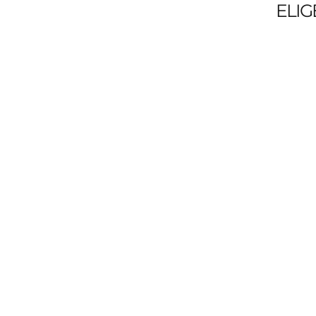
ELIG
Bienvenidos a la mejor
Clases de
Guitarra Eléctrica