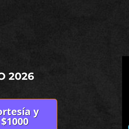
O 2026
rtesía y
 $1000