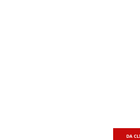
Clases de
 de Bajo
Guitarra Acústica
DA CL