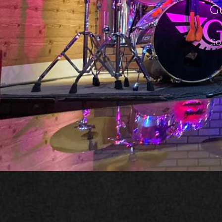
Gu
So