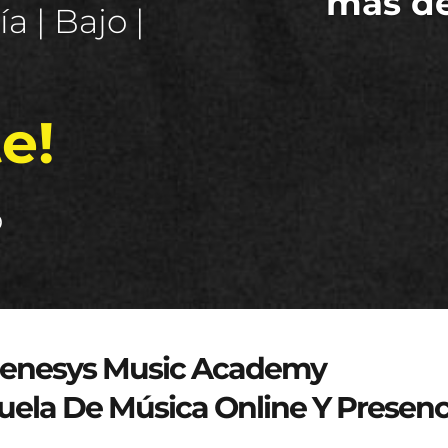
más d
a | Bajo |
e!
o
genesys-music.net
enesys Music Academy
uela De Música Online Y Presenc