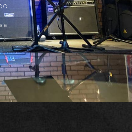
ado
sía