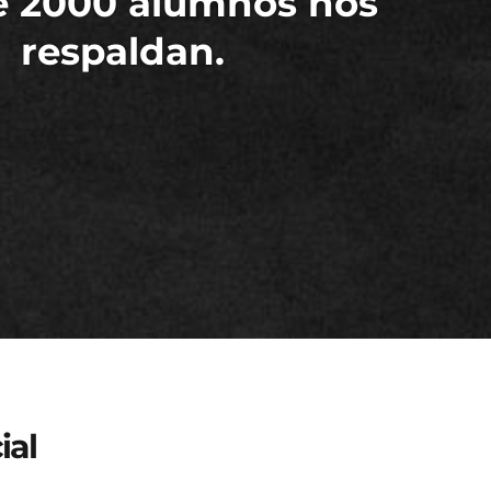
e 2000 alumnos nos
respaldan.
ial