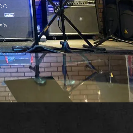
ado
sía