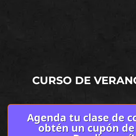
CURSO DE VERAN
Agenda tu clase de co
obtén un cupón de