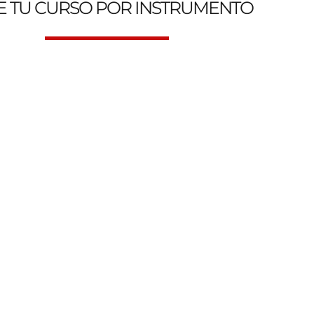
E TU CURSO POR INSTRUMENTO
 Escuela de Música Online y Presencial. Genesys Music Aca
Clases de Canto
Clases d