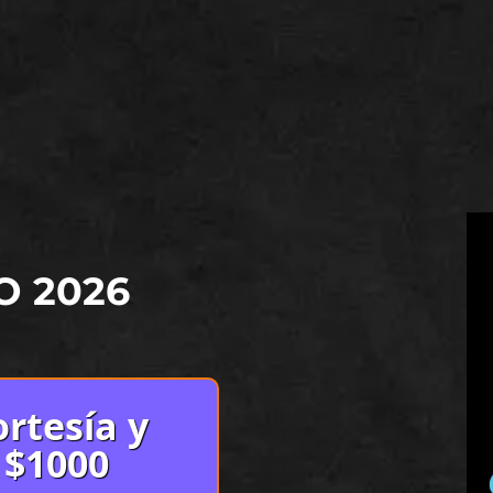
O 2026
rtesía y
 $1000