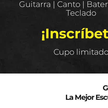
Guitarra | Canto | Baterí
Teclado
¡Inscríbet
Cupo limitad
Curso de verano 2025
G
La Mejor Esc