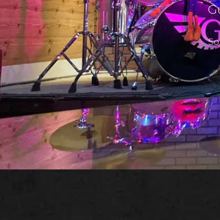
Gu
So