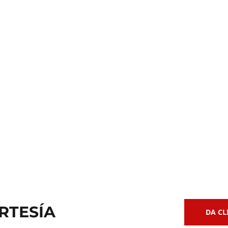
Clases de
 de Bajo
Guitarra Acústica
RTESÍA
DA CL