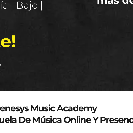
más d
a | Bajo |
e!
o
genesys-music.net
enesys Music Academy
uela De Música Online Y Presenc