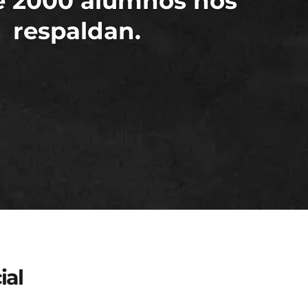
e 2000 alumnos nos
respaldan.
ial