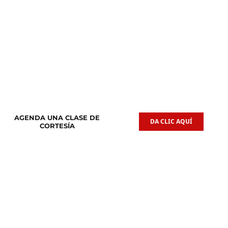
Clases de
Clases de
Guitarra Acústica
Iniciación Musical
AGENDA UNA CLASE DE
DA CLIC AQUÍ
CORTESÍA