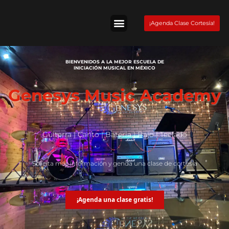
Skip
to
¡Agenda Clase Cortesía!
content
Tienda Fender
BIENVENIDOS A LA MEJOR ESCUELA DE
INICIACIÓN MUSICAL EN MÉXICO
Genesys Music Academy
Guitarra | Canto | Batería | Bajo | Teclado
Solicita más información y genda una clase de cortesía
¡Agenda una clase gratis!