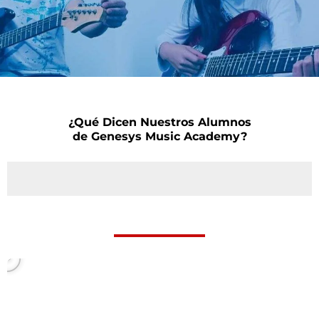
¿Qué Dicen Nuestros Alumnos
de Genesys Music Academy?
P
l
a
y